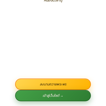
หนองบัวลำภู
ลงนามถวายพระพร
เข้าสู่เว็บไซต์ →